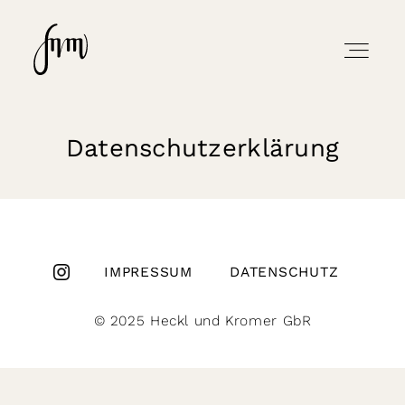
flownmary
Home
HOME
Datenschutzerklärung
REPORTAGEN
Reportagen
INFO
Info
IMPRESSUM
DATENSCHUTZ
©
2025 Heckl und Kromer GbR
KONTAKT
Kontakt